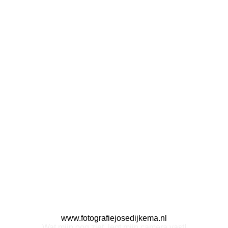
www.fotografiejosedijkema.nl
Wat mijn oog ziet, legt mijn camera vast!