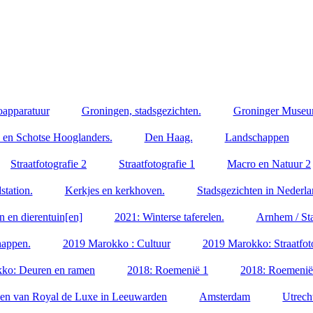
oapparatuur
Groningen, stadsgezichten.
Groninger Museu
 en Schotse Hooglanders.
Den Haag.
Landschappen
Straatfotografie 2
Straatfotografie 1
Macro en Natuur 2
tation.
Kerkjes en kerkhoven.
Stadsgezichten in Nederl
n en dierentuin[en]
2021: Winterse taferelen.
Arnhem / St
appen.
2019 Marokko : Cultuur
2019 Marokko: Straatfoto
ko: Deuren en ramen
2018: Roemenië 1
2018: Roemenië
en van Royal de Luxe in Leeuwarden
Amsterdam
Utrech