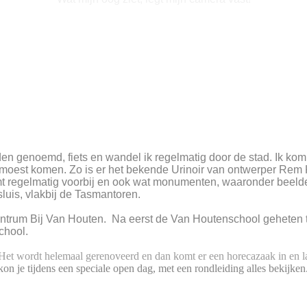
en genoemd, fiets en wandel ik regelmatig door de stad. Ik kom
moest komen. Zo is er het bekende Urinoir van ontwerper Rem K
komt regelmatig voorbij en ook wat monumenten, waaronder beeld
luis, vlakbij de Tasmantoren.
entrum Bij Van Houten. Na eerst de Van Houtenschool geheten t
chool.
et wordt helemaal gerenoveerd en dan komt er een horecazaak in en la
kon je tijdens een speciale open dag, met een rondleiding alles bekijken