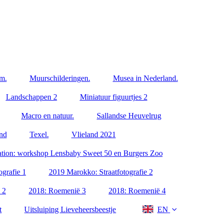
m.
Muurschilderingen.
Musea in Nederland.
Landschappen 2
Miniatuur figuurtjes 2
Macro en natuur.
Sallandse Heuvelrug
and
Texel.
Vlieland 2021
ation: workshop Lensbaby Sweet 50 en Burgers Zoo
grafie 1
2019 Marokko: Straatfotografie 2
 2
2018: Roemenië 3
2018: Roemenië 4
t
Uitsluiping Lieveheersbeestje
EN