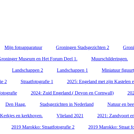
Mijn fotoapparatuur
Groningen Stadsgezichten 2
Groni
roninger Museum en Het Forum Deel 1.
Muurschilderingen.
Landschappen 2
Landschappen 1
Miniatuur figuurt
ie 2
Straatfotografie 1
2025: Engeland met zijn Kastelen 
otografie
2024: Zuid Engeland.( Devon en Cornwall)
202
Den Haag.
Stadsgezichten in Nederland
Natuur en bee
Kerkjes en kerkhoven.
Vlieland 2021
2021: Zandvoort 
2019 Marokko: Straatfotografie 2
2019 Marokko: Straat fo