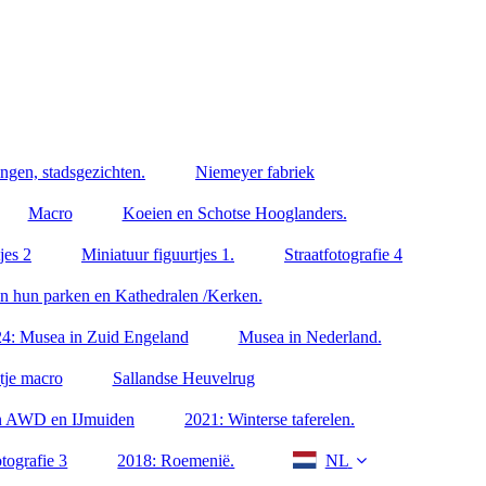
ngen, stadsgezichten.
Niemeyer fabriek
Macro
Koeien en Schotse Hooglanders.
jes 2
Miniatuur figuurtjes 1.
Straatfotografie 4
en hun parken en Kathedralen /Kerken.
4: Musea in Zuid Engeland
Musea in Nederland.
tje macro
Sallandse Heuvelrug
en AWD en IJmuiden
2021: Winterse taferelen.
tografie 3
2018: Roemenië.
NL