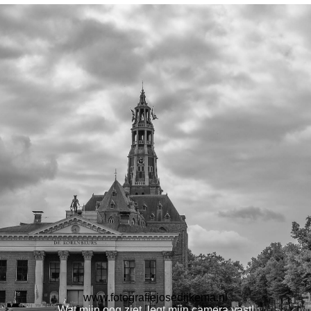
www.fotografiejosedijkema.nl
Wat mijn oog ziet, legt mijn camera vast!