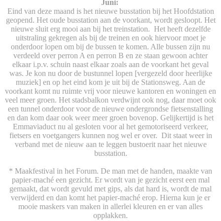
Juni:
Eind van deze maand is het nieuwe busstation bij het Hoofdstation
geopend. Het oude busstation aan de voorkant, wordt gesloopt. Het
nieuwe sluit erg mooi aan bij het treinstation. Het heeft dezelfde
uitstraling gekregen als bij de treinen en ook hiervoor moet je
onderdoor lopen om bij de bussen te komen. Alle bussen zijn nu
verdeeld over perron A en perron B en ze staan gewoon achter
elkaar i.p.v. schuin naast elkaar zoals aan de voorkant het geval
was. Je kon nu door de bustunnel lopen [vergezeld door heerlijke
muziek] en op het eind kom je uit bij de Stationsweg. Aan de
voorkant komt nu ruimte vrij voor nieuwe kantoren en woningen en
veel meer groen. Het stadsbalkon verdwijnt ook nog, daar moet ook
een tunnel onderdoor voor de nieuwe ondergrondse fietsenstalling
en dan kom daar ook weer meer groen bovenop. Gelijkertijd is het
Emmaviaduct nu al gesloten voor al het gemotoriseerd verkeer,
fietsers en voetgangers kunnen nog wel er over. Dit staat weer in
verband met de nieuw aan te leggen bustoerit naar het nieuwe
busstation.
* Maakfestival in het Forum. De man met de handen, maakte van
papier-maché een gezicht. Er wordt van je gezicht eerst een mal
gemaakt, dat wordt gevuld met gips, als dat hard is, wordt de mal
verwijderd en dan komt het papier-maché erop. Hierna kun je er
mooie maskers van maken in allerlei kleuren en er van alles
opplakken.